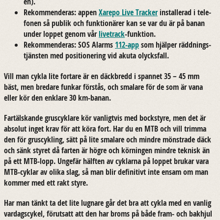
en).
Re­kom­men­de­ras: appen
Xa­re­po Live Trac­ker
in­stal­le­rad i te­le­
fo­nen så publik och funk­tio­nä­rer kan se var du är på banan
under lop­pet genom vår
li­vetrack
-​funktion.
Re­kom­men­de­ras: SOS Alarms
112-app
som hjäl­per rädd­nings­
tjäns­ten med po­si­tio­ne­ring vid akuta olycks­fall.
Vill man cykla lite for­ta­re är en däck­bredd i span­net 35 – 45 mm
bäst, men bre­da­re fun­kar för­stås, och sma­la­re för de som är vana
eller kör den enkla­re 30 km-​banan.
Far­täls­kan­de grus­cyk­la­re kör van­ligt­vis med bock­sty­re, men det är
ab­so­lut inget krav för att köra fort. Har du en MTB och vill trim­ma
den för grus­cyk­ling, sätt på lite sma­la­re och mind­re mönst­ra­de däck
och sänk sty­ret då far­ten är högre och kör­ning­en mind­re tek­nisk än
på ett MTB-​lopp. Un­ge­fär hälf­ten av cyk­lar­na på lop­pet bru­kar vara
MTB-​cyklar av olika slag, så man blir de­fi­ni­tivt inte ensam om man
kom­mer med ett rakt styre.
Har man tänkt ta det lite lug­na­re går det bra att cykla med en van­lig
var­dags­cy­kel, för­ut­satt att den har broms på både fram- och bak­hjul