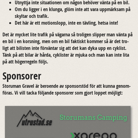
Ut­nytt­ja inte si­tu­a­tio­nen om någon be­hö­ver vänta på en bil.
Om du lig­ger i en klunga, glöm inte att vara upp­märk­sam på
skyl­tar och tra­fik.
Det här är ett mo­tions­lopp, inte en täv­ling, hetsa inte!
Det är myc­ket lite tra­fik på vägar­na så tro­li­gen slip­per man vänta på
en bil i en kors­ning, men om en bil fak­tiskt kom­mer så är det tro­
ligt att bi­lis­ten inte för­vän­tar sig att det kan dyka upp en cy­klist.
Tänk på att bilar är hårda, cy­klis­ter är mjuka och man kan inte lita
på att hö­ger­re­geln följs.
Sponsorer
Stor­uman Gra­vel är be­ro­en­de av spon­sor­stöd för att kunna ge­nom­
fö­ras. Vi vill tacka föl­jan­de spon­so­rer som gjort lop­pet möj­ligt: