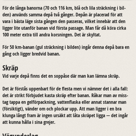
För de långa ba­nor­na (70 och 116 km, blå och lila sträck­ning i bil­
den) an­vänds samma depå två gång­er. Depån är pla­ce­rad för att
vara i bästa läge sista gång­en den pas­se­ras, vil­ket in­ne­bär att den
lig­ger lite ut­an­för banan vid förs­ta pas­sage. Man får då köra cirka
100 meter extra till andra kors­ning­en. Det är skyl­tat.
För 50 km-​banan (gul sträck­ning i bil­den) ingår denna depå bara en
gång och lig­ger bred­vid banan.
Skräp
Vid varje depå finns det en sopp­å­se där man kan lämna skräp.
Det är för­stås up­pen­bart för de fles­ta men vi näm­ner det i alla fall:
det är strikt för­bju­det kasta skräp efter banan. Råkar man av miss­
tag tappa en gel­för­pack­ning, vat­ten­flas­ka eller annat stan­nar man
(för­sik­tigt), vän­der om och ploc­kar upp. Att man lig­ger i en bra
klunga långt fram är ingen ur­säkt att låta skrä­pet ligga — det ingår
att kunna hålla i sina gre­jer.
Vägunderlag