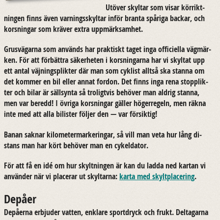
Ut­ö­ver skyl­tar som visar kör­rikt­
ning­en finns även var­nings­skyl­tar inför bran­ta spå­ri­ga bac­kar, och
kors­ning­ar som krä­ver extra upp­märk­sam­het.
Grus­vä­gar­na som an­vänds har prak­tiskt taget inga of­fi­ci­el­la väg­mär­
ken. För att för­bätt­ra sä­ker­he­ten i kors­ning­ar­na har vi skyl­tat upp
ett antal väj­nings­plik­ter där man som cy­klist allt­så ska stan­na om
det kom­mer en bil eller annat for­don. Det finns inga rena stopplik­
ter och bilar är säll­syn­ta så tro­ligt­vis be­hö­ver man ald­rig stan­na,
men var be­redd! I öv­ri­ga kors­ning­ar gäl­ler hö­ger­re­geln, men räkna
inte med att alla bi­lis­ter föl­jer den — var för­sik­tig!
Banan sak­nar kilo­me­ter­mar­ke­ring­ar, så vill man veta hur lång di­
stans man har kört be­hö­ver man en cykel­da­tor.
För att få en idé om hur skylt­ning­en är kan du ladda ned kar­tan vi
an­vän­der när vi pla­ce­rar ut skyl­tar­na:
karta med skylt­pla­ce­ring
.
Depåer
De­på­er­na er­bju­der vat­ten, enkla­re sport­dryck och frukt. Del­ta­gar­na