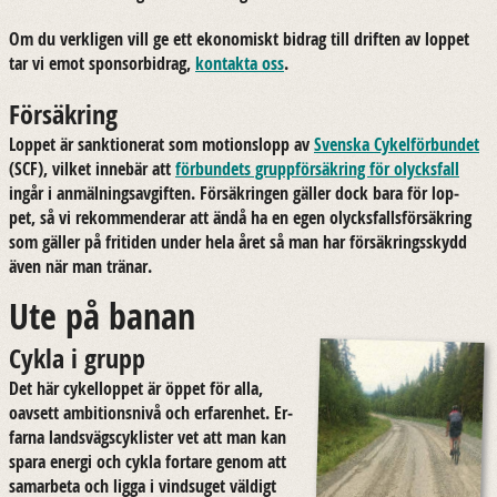
Om du verk­li­gen vill ge ett eko­no­miskt bi­drag till drif­ten av lop­pet
tar vi emot spon­sor­bi­drag,
kon­tak­ta oss
.
Försäkring
Lop­pet är sank­tio­ne­rat som mo­tions­lopp av
Svens­ka Cy­kel­för­bun­det
(SCF), vil­ket in­ne­bär att
för­bun­dets grupp­för­säk­ring för olycks­fall
ingår i an­mäl­nings­av­gif­ten. För­säk­ring­en gäl­ler dock bara för lop­
pet, så vi re­kom­men­de­rar att ändå ha en egen olycks­falls­för­säk­ring
som gäl­ler på fri­ti­den under hela året så man har för­säk­rings­skydd
även när man trä­nar.
Ute på banan
Cykla i grupp
Det här cy­kel­lop­pet är öppet för alla,
oav­sett am­bi­tions­nivå och er­fa­ren­het. Er­
far­na lands­vägs­cy­klis­ter vet att man kan
spara ener­gi och cykla for­ta­re genom att
sam­ar­be­ta och ligga i vind­su­get väl­digt