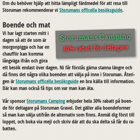
Om du be­hö­ver hjälp att hitta lämp­ligt färd­me­del för att resa till
Stor­uman re­kom­men­de­rar vi
Stor­umans of­fi­cel­la be­söks­gui­de
.
Boende och mat
Vi har lagt star­ten mitt i
dagen så att de som är
30% rabatt för deltagare
mor­gon­pig­ga och har en
chauf­för kan komma
lång­vä­ga ifrån och göra
ett besök en­dast över dagen. Ni får för­stås gärna stan­na läng­re och
då finns det några olika bo­en­den att välja på inne i Stor­uman. Åter­i­
gen är
Stor­umans of­fi­cel­la be­söks­gui­de
en bra källa till in­for­ma­tion.
Där kan man också få tips om var man kan äta.
Vår spon­sor
Stor­umans Cam­ping
er­bju­der hela 30% ra­batt på bo­en­
de för del­ta­ga­re på Stor­uman Gra­vel. Det gäl­ler alla bo­en­de­for­mer
så man kan välja ut­i­från de al­ter­na­tiv som finns. Anmäl dig först till
lop­pet, och boka via mejl och skriv där att du ska delta så får du ra­
bat­ten.