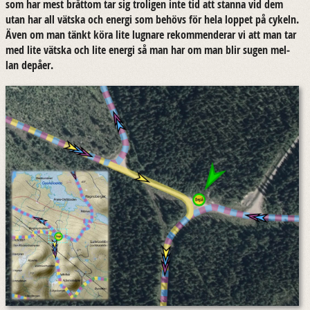
som har mest bråt­tom tar sig tro­li­gen inte tid att stan­na vid dem
utan har all väts­ka och ener­gi som be­hövs för hela lop­pet på cy­keln.
Även om man tänkt köra lite lug­na­re re­kom­men­de­rar vi att man tar
med lite väts­ka och lite ener­gi så man har om man blir sugen mel­
lan de­på­er.