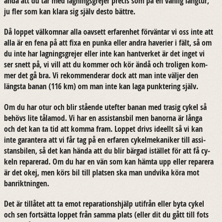
ändå att du tar med lag­nings­gre­jer pre­cis som på en van­lig lång­tur,
ju fler som kan klara sig själv desto bätt­re.
Då lop­pet väl­kom­nar alla oav­sett er­fa­ren­het för­vän­tar vi oss inte att
alla är en fena på att fixa en punka eller andra ha­ve­ri­er i fält, så om
du inte har lag­nings­gre­jer eller inte kan hant­ver­ket är det inget vi
ser snett på, vi vill att du kom­mer och kör ändå och tro­li­gen kom­
mer det gå bra. Vi re­kom­men­de­rar dock att man inte väl­jer den
längs­ta banan (116 km) om man inte kan laga punk­te­ring själv.
Om du har otur och blir stå­en­de ut­ef­ter banan med tra­sig cykel så
be­hövs lite tå­la­mod. Vi har en as­si­stans­bil men ba­nor­na är långa
och det kan ta tid att komma fram. Lop­pet drivs ide­ellt så vi kan
inte ga­ran­te­ra att vi får tag på en er­fa­ren cy­kel­me­ka­ni­ker till as­si­
stans­bi­len, så det kan hända att du blir bär­gad istäl­let för att få cy­
keln re­pa­re­rad. Om du har en vän som kan hämta upp eller re­pa­re­ra
är det okej, men körs bil till plat­sen ska man und­vi­ka köra mot
ban­rikt­ning­en.
Det är tillå­tet att ta emot re­pa­ra­tions­hjälp ut­i­från eller byta cykel
och sen fort­sät­ta lop­pet från samma plats (eller dit du gått till fots