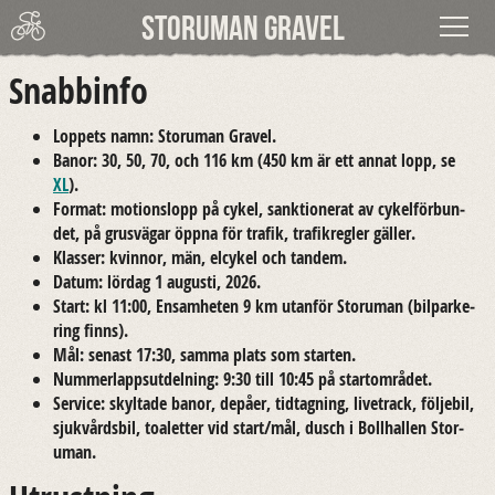
Storuman Gravel
Snabbinfo
Banorna
Lop­pets namn: Stor­uman Gra­vel.
Anmälan
Banor: 30, 50, 70, och 116 km (450 km är ett annat lopp, se
XL
).
Info
For­mat: mo­tions­lopp på cykel, sank­tio­ne­rat av cy­kel­för­bun­
det, på grus­vä­gar öppna för tra­fik, tra­fik­reg­ler gäl­ler.
Livetrack
Klas­ser: kvin­nor, män, el­cy­kel och tan­dem.
Datum: lör­dag 1 augusti, 2026.
Start: kl 11:00, En­sam­he­ten 9 km ut­an­för Stor­uman (bil­par­ke­
Resultat
ring finns).
Mål: se­nast 17:30, samma plats som star­ten.
Bilder
Num­mer­lapps­ut­del­ning: 9:30 till 10:45 på start­om­rå­det.
Ser­vice: skyl­ta­de banor, de­på­er, tid­tag­ning, li­vetrack, föl­je­bil,
Om
sjuk­vårds­bil, to­a­let­ter vid start/mål, dusch i Boll­hal­len Stor­
uman.
XL