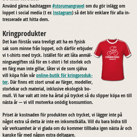
An­vänd gärna hash­tag­gen
#sto­ru­man­gra­vel
om du gör in­lägg om
lop­pet i so­ci­al media (t ex
In­stagram
) så det blir enkla­re för alla in­
tres­se­ra­de att hitta dem.
Kringprodukter
Det kan för­stås vara trev­ligt att ha en fy­sisk
sak som minne från lop­pet, och där­för er­bju­der
vi t-​shirts med tryck. Istäl­let för att låta an­mäl­
nings­av­gif­ten stå för en t-​shirt i fel stor­lek och
en färg man inte gil­lar, låter vi de som själ­va
vill köpa från vår
online-​butik för kring­pro­duk­
ter
. Där finns ett stort urval av fär­ger, mo­del­ler,
stor­le­kar och ma­te­ri­al, in­klu­si­ve eko­lo­gisk bo­
mull. Vi har valt att inte ha årtal på tryc­ket så du slip­per köpa en till
nästa år — vi vill mot­ver­ka onö­dig kon­sum­tion.
Pri­set är kost­na­den för pro­duk­ten och tryc­ket, vi läg­ger inte på
något extra så detta är inte en in­komst­käl­la. Vill du bara bidra till
vår verk­sam­het är vi glada om du kom­mer till­ba­ka igen nästa år och
kanske får med någon extra del­ta­ga­re.