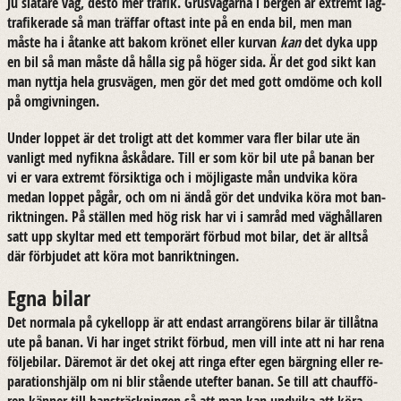
Ju slä­ta­re väg, desto mer tra­fik. Grus­vä­gar­na i ber­gen är ex­tremt låg­
tra­fi­ke­ra­de så man träf­far of­tast inte på en enda bil, men man
måste ha i åtan­ke att bakom krö­net eller kur­van
kan
det dyka upp
en bil så man måste då hålla sig på höger sida. Är det god sikt kan
man nytt­ja hela grus­vä­gen, men gör det med gott om­dö­me och koll
på om­giv­ning­en.
Under lop­pet är det tro­ligt att det kom­mer vara fler bilar ute än
van­ligt med ny­fik­na åskå­da­re. Till er som kör bil ute på banan ber
vi er vara ex­tremt för­sik­ti­ga och i möj­li­gas­te mån und­vi­ka köra
medan lop­pet pågår, och om ni ändå gör det und­vi­ka köra mot ban­
rikt­ning­en. På stäl­len med hög risk har vi i sam­råd med väg­hål­la­ren
satt upp skyl­tar med ett tem­po­rärt för­bud mot bilar, det är allt­så
där för­bju­det att köra mot ban­rikt­ning­en.
Egna bilar
Det nor­ma­la på cy­kel­lopp är att en­dast ar­ran­gö­rens bilar är tillåt­na
ute på banan. Vi har inget strikt för­bud, men vill inte att ni har rena
föl­je­bi­lar. Där­e­mot är det okej att ringa efter egen bärg­ning eller re­
pa­ra­tions­hjälp om ni blir stå­en­de ut­ef­ter banan. Se till att chauf­fö­
ren kän­ner till ban­sträck­ning­en så att man kan und­vi­ka att köra