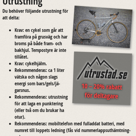
Utrustning
Cykla!
Du be­hö­ver föl­jan­de ut­rust­ning för
att delta:
Svenska / English
Krav: en cykel som går att
fram­fö­ra på grus­väg och har
broms på både fram- och
bak­hjul. Tem­po­sty­re är inte
tillå­tet.
Krav: cy­kel­hjälm.
Re­kom­men­de­ras: ca 1 liter
väts­ka och någon slags
ener­gi som bars/gels/jä­
10 – 20% rabatt
garsnus.
för deltagare
Re­kom­men­de­ras: ut­rust­ning
för att laga en punk­te­ring
(eller två om du bru­kar ha
otur).
Re­kom­men­de­ras: mo­bil­te­le­fon med ful­lad­dat bat­te­ri, med
num­ret till lop­pets led­ning (fås vid num­mer­lapps­ut­hämt­ning­