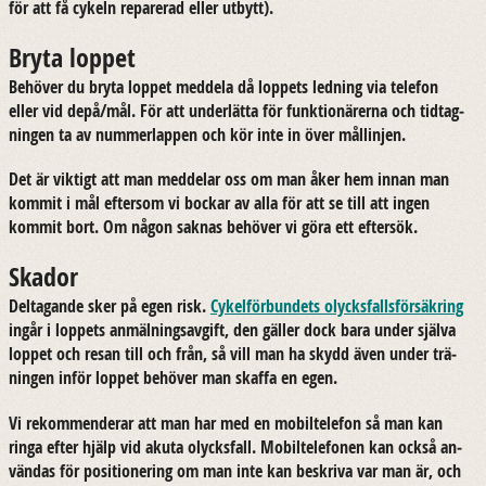
för att få cy­keln re­pa­re­rad eller ut­bytt).
Bryta loppet
Be­hö­ver du bryta lop­pet med­de­la då lop­pets led­ning via te­le­fon
eller vid depå/mål. För att un­der­lät­ta för funk­tio­nä­rer­na och tid­tag­
ning­en ta av num­mer­lap­pen och kör inte in över mål­lin­jen.
Det är vik­tigt att man med­de­lar oss om man åker hem innan man
kom­mit i mål ef­tersom vi boc­kar av alla för att se till att ingen
kom­mit bort. Om någon sak­nas be­hö­ver vi göra ett ef­ter­sök.
Skador
Del­ta­gan­de sker på egen risk.
Cy­kel­för­bun­dets olycks­falls­för­säk­ring
ingår i lop­pets an­mäl­nings­av­gift, den gäl­ler dock bara under själ­va
lop­pet och resan till och från, så vill man ha skydd även under trä­
ning­en inför lop­pet be­hö­ver man skaf­fa en egen.
Vi re­kom­men­de­rar att man har med en mo­bil­te­le­fon så man kan
ringa efter hjälp vid akuta olycks­fall. Mo­bil­te­le­fo­nen kan också an­
vän­das för po­si­tio­ne­ring om man inte kan be­skri­va var man är, och