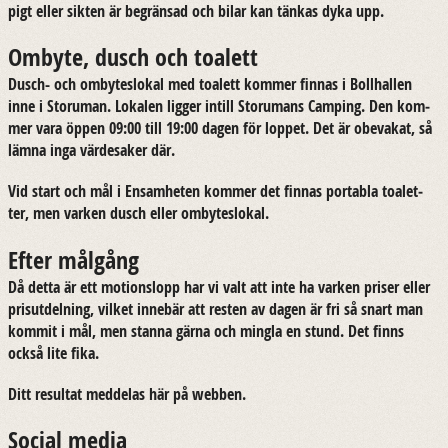
pigt eller sik­ten är be­grän­sad och bilar kan tän­kas dyka upp.
Ombyte, dusch och toalett
Dusch-​ och om­by­teslo­kal med to­a­lett kom­mer fin­nas i Boll­hal­len
inne i Stor­uman. Lo­ka­len lig­ger in­till Stor­umans Cam­ping. Den kom­
mer vara öppen 09:00 till 19:00 dagen för lop­pet. Det är obe­va­kat, så
lämna inga vär­desa­ker där.
Vid start och mål i En­sam­he­ten kom­mer det fin­nas por­tab­la to­a­let­
ter, men var­ken dusch eller om­by­teslo­kal.
Efter målgång
Då detta är ett mo­tions­lopp har vi valt att inte ha var­ken pri­ser eller
pris­ut­del­ning, vil­ket in­ne­bär att res­ten av dagen är fri så snart man
kom­mit i mål, men stan­na gärna och ming­la en stund. Det finns
också lite fika.
Ditt re­sul­tat med­de­las här på web­ben.
Social media