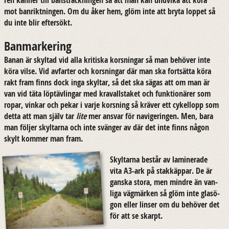
mot ban­rikt­ning­en. Om du åker hem, glöm inte att bryta lop­pet så
du inte blir ef­ter­sökt.
Banmarkering
Banan är skyl­tad vid alla kri­tis­ka kors­ning­ar så man be­hö­ver inte
köra vilse. Vid av­far­ter och kors­ning­ar där man ska fort­sät­ta köra
rakt fram finns dock inga skyl­tar, så det ska sägas att om man är
van vid täta löp­täv­ling­ar med kra­vall­sta­ket och funk­tio­nä­rer som
ropar, vin­kar och pekar i varje kors­ning så krä­ver ett cy­kel­lopp som
detta att man själv tar
lite
mer an­svar för na­vi­ge­ring­en. Men, bara
man föl­jer skyl­tar­na och inte sväng­er av där det inte finns någon
skylt kom­mer man fram.
Skyl­tar­na be­står av la­mi­ne­ra­de
vita A3-ark på stak­käp­par. De är
gans­ka stora, men mind­re än van­
li­ga väg­mär­ken så glöm inte glas­ö­
gon eller lin­ser om du be­hö­ver det
för att se skarpt.