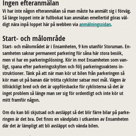
Ingen efteranmälan
Vi har inte någon ef­teran­mä­lan så man måste ha an­mält sig i för­väg.
Så länge lop­pet inte är full­bo­kat kan an­mä­lan emel­ler­tid göras väl­
digt nära inpå lop­pet här på web­ben via
an­mäl­nings­si­dan
.
Start- och målområde
Start-​ och mål­om­rå­det är i En­sam­he­ten, 9 km ut­an­för Stor­uman. En­
sam­he­ten sak­nar per­ma­nent par­ke­ring för såna här stora besök,
men vi har en par­ke­rings­lös­ning. Kör in mot En­sam­he­ten som van­
ligt, spana efter par­ke­rings­skyl­ten och följ par­ke­rings­vak­tens in­
struk­tio­ner. Tänk på att när man kör ut bilen från par­ke­ring­en så
kör man ut på banan där tröt­ta cy­klis­ter sat­sar mot mål. Vägen är
till­räck­ligt bred och det är upp­förs­bac­ke för cy­klis­ter­na så det är
inget pro­blem så länge man ser sig för or­dent­ligt och inte kör ut
mitt fram­för någon.
Om du kan bli skjut­sad och av­släppt så det blir färre bilar på par­ke­
ring­en är det bra. Det finns en vänd­plats i ut­kan­ten av En­sam­he­ten
där det är lämp­ligt att bli av­släppt och vända bilen.