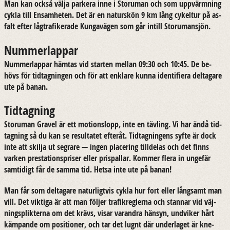
Man kan också välja par­ke­ra inne i Stor­uman och som upp­värm­ning
cykla till En­sam­he­ten. Det är en na­tur­skön 9 km lång cy­kel­tur på as­
falt efter låg­tra­fi­ke­ra­de Kunga­vä­gen som går in­till Sto­ru­mansjön.
Nummerlappar
Num­mer­lap­par häm­tas vid star­ten mel­lan 09:30 och 10:45. De be­
hövs för tid­tag­ning­en och för att enkla­re kunna iden­ti­fi­e­ra del­ta­ga­re
ute på banan.
Tidtagning
Stor­uman Gra­vel är ett mo­tions­lopp, inte en täv­ling. Vi har ändå tid­
tag­ning så du kan se re­sul­ta­tet ef­teråt. Tid­tag­ning­ens syfte är dock
inte att skil­ja ut seg­ra­re — ingen pla­ce­ring till­de­las och det finns
var­ken pre­sta­tions­pri­ser eller pris­pal­lar. Kom­mer flera in un­ge­fär
sam­ti­digt får de samma tid. Hetsa inte ute på banan!
Man får som del­ta­ga­re na­tur­ligt­vis cykla hur fort eller lång­samt man
vill. Det vik­ti­ga är att man föl­jer tra­fik­reg­ler­na och stan­nar vid väj­
nings­plik­ter­na om det krävs, visar varand­ra hän­syn, und­vi­ker hårt
käm­pan­de om po­si­tio­ner, och tar det lugnt där un­der­la­get är kne­