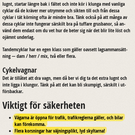
lugnt, star­tar läng­re bak i fäl­tet och inte kör i klunga med van­li­ga
cyklar då de krä­ver mer ut­rym­me och sik­ten till och från dessa
cyklar i tät kör­ning ofta är mind­re bra. Tänk också på att många av
dessa cyklar inte fun­ge­rar sär­skilt bra på tuf­fa­re grus­ba­nor, så an­
vänd dem en­dast om du vet hur de beter sig när det blir lite löst och
ojämnt un­der­lag.
Tan­dem­cyklar har en egen klass som gäl­ler oav­sett lag­sam­man­sätt­
ning — dam / herr / mix, två eller flera.
Cykelvagnar
Det är tillå­tet att dra vagn, men då ber vi dig ta det extra lugnt och
inte ligga i klung­or. Tänk på att det kan bli skum­pigt, sär­skilt i ut­
förs­bac­kar.
Viktigt för säkerheten
Vägarna är öppna för trafik, trafikreglerna gäller, och bilar
kan förekomma.
Flera korsningar har väjningsplikt, lyd skyltarna!