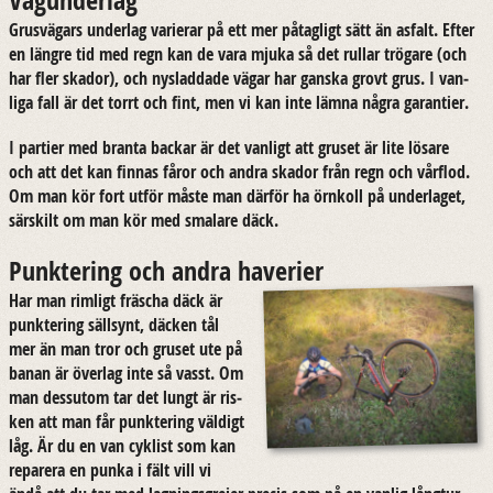
Grus­vä­gars un­der­lag va­ri­e­rar på ett mer på­tag­ligt sätt än as­falt. Efter
en läng­re tid med regn kan de vara mjuka så det rul­lar trö­ga­re (och
har fler ska­dor), och nyslad­da­de vägar har gans­ka grovt grus. I van­
li­ga fall är det torrt och fint, men vi kan inte lämna några ga­ran­ti­er.
I par­ti­er med bran­ta bac­kar är det van­ligt att gru­set är lite lö­sa­re
och att det kan fin­nas fåror och andra ska­dor från regn och vår­flod.
Om man kör fort utför måste man där­för ha örn­koll på un­der­la­get,
sär­skilt om man kör med sma­la­re däck.
Punktering och andra haverier
Har man rim­ligt frä­scha däck är
punk­te­ring säll­synt, däc­ken tål
mer än man tror och gru­set ute på
banan är över­lag inte så vasst. Om
man dess­utom tar det lungt är ris­
ken att man får punk­te­ring väl­digt
låg. Är du en van cy­klist som kan
re­pa­re­ra en punka i fält vill vi