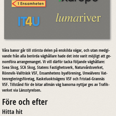
Våra banor går till störs­ta delen på en­skil­da vägar, och utan med­gi­
van­de från alla be­rör­da väg­hål­la­re hade det inte varit möj­ligt att ge­
nom­fö­ra ar­range­mang­et. Vi vill där­för tacka föl­jan­de väg­hål­la­re:
Svea Skog, SCA Skog, Sta­tens Fas­tig­hets­verk, Na­tur­vårds­ver­ket,
Rönnvik-​Vallträsk VSF, En­sam­he­tens by­a­för­e­ning, Umeäl­vens Vat­
ten­re­gle­rings­fö­re­tag, Kas­kelu­okt­vä­gens VSF och Fristad-​Grannäs
VSF. Till­stånd för de bitar all­män väg ba­nor­na nytt­jar ges av Tra­fik­
ver­ket via Läns­sty­rel­sen.
Före och efter
Hitta hit