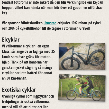
(en­dast fot­broms är inte sä­kert då den blir verk­nings­lös om kej­dan
hop­par, vil­ket kan hända när man kör över ett gupp i en ut­förs­bac­
ke).
Vår spon­sor fri­lufts­bu­ti­ken
Ut­rus­tad
er­bju­der 10% ra­batt på cykel
och 20% på cy­kel­till­be­hör till del­ta­ga­re i Stor­uman Gra­vel!
Elcyklar
Vi väl­kom­nar el­cyklar i en egen
klass, så länge de är lag­li­ga med 25
km/h som övre gräns för mo­tor­
hjälp. Tänk på att ba­nor­na har
gans­ka myc­ket stig­ning så många
el­cyklar har inte bat­te­ri för annat
än 30 km-​banan.
Exotiska cyklar
Ovan­li­ga cyklar som ligg­cyklar och
tre­hju­ling­ar är också väl­kom­na,
men vi vill då att ni tar det lite