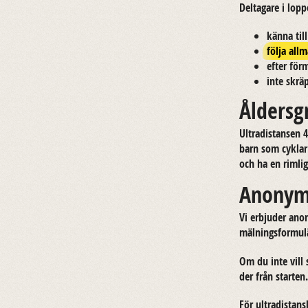
Del­ta­ga­re i lop­
känna till
följa allm
efter för­
inte skrä­
Åldersg
Ult­ra­di­stan­sen
barn som cyklar p
och ha en rim­lig
Anonym
Vi er­bju­der an
mäl­nings­for­mu­
Om du inte vill s
der från star­ten.
För ult­ra­di­sta