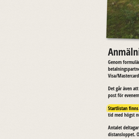
Anmäln
Genom for­mu­lä­r
be­tal­nings­part­
Visa/Mas­ter­card 
Det går även att 
post för eve­ne­m
Startlistan finn
tid med högst nu
An­ta­let del­ta­g
di­stanslop­pet. 