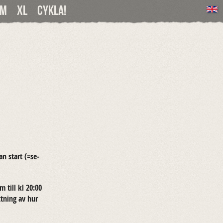
Om
XL
Cykla!
an start (=se­
m till kl 20:00
tt­ning av hur