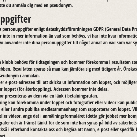
ste du an­mä­la dig med en pseu­do­nym.
ppgifter
 per­son­upp­gif­ter en­ligt data­skydds­för­ord­ning­en GDPR (Ge­ne­ral Data Pro
lar inte in mer in­for­ma­tion än vad som be­hövs, vi har inte kvar in­for­ma­ti
vi an­vän­der inte dina per­son­upp­gif­ter till något annat än vad som var sy
lubb be­hövs för tid­tag­ning­en och kom­mer fö­re­kom­ma i re­sul­ta­ten som
­ben. Re­sul­ta­ten spa­ras så man kan jäm­fö­ra sig med ti­di­ga­re år. Öns­kas
eu­do­nym i an­mä­lan.
der e-​post-adressen till att skic­ka ut in­for­ma­tion om lop­pet, och möj­li­gen
r lop­pet (för åter­kopp­ling). Adres­sen kom­mer inte delas.
kor pre­sen­te­ras av dem via en länk i be­tal­ningsru­tan.
e­ring kan fö­re­kom­ma under lop­pet och fo­to­gra­fi­er eller vi­de­or kan pub­l
 eller i andra pub­li­ka me­di­e­sam­man­hang som rap­por­te­rar om lop­pet. Vi
ller vi­de­or, ange det i an­mäl­nings­for­mu­lä­ret (detta gör job­bet mer kom­pl
­gra­fer och är främst tänkt för de som inte kan synas på bild av sä­ker­hets­
så i ef­ter­hand kon­tak­ta oss och be­gä­ra att namn, e-​post eller spe­ci­fik 
ort.