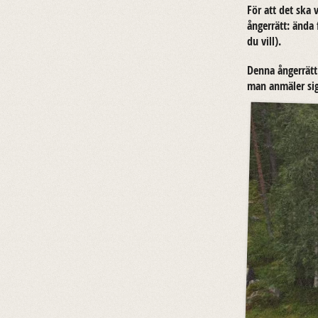
För att det ska v
ång­er­rätt: ända
du vill).
Denna ång­er­rätt 
man an­mä­ler sig