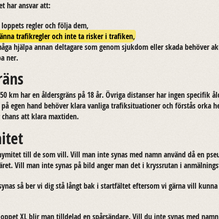
pet har an­svar att:
 lop­pets reg­ler och följa dem,
änna trafikregler och inte ta risker i trafiken
,
må­ga hjäl­pa annan del­ta­ga­re som genom sjuk­dom eller skada be­hö­ver ak
pa ner.
räns
 450 km har en ål­ders­gräns på 18 år. Öv­ri­ga di­stan­ser har ingen spe­ci­fik å
å egen hand be­hö­ver klara van­li­ga tra­fik­si­tu­a­tio­ner och för­stås orka h
 chans att klara max­ti­den.
itet
o­ny­mi­tet till de som vill. Vill man inte synas med namn an­vänd då en pse
lä­ret. Vill man inte synas på bild anger man det i kryssru­tan i an­mäl­nings­f
ynas så ber vi dig stå långt bak i start­fäl­tet ef­tersom vi gärna vill kunna pu
nslop­pet XL blir man till­de­lad en spår­sän­da­re. Vill du inte synas med namn