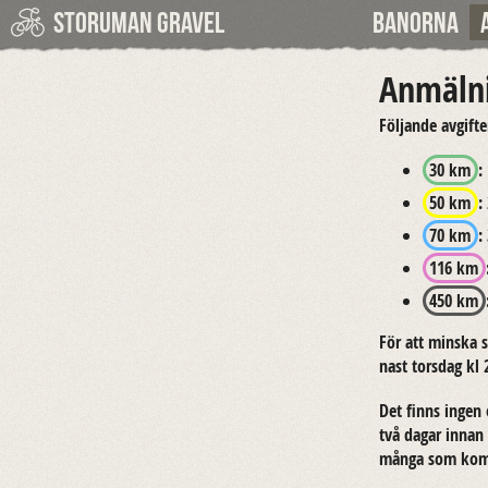
Storuman Gravel
Banorna
Anmälni
Föl­jan­de av­gif­te
30 km
:
50 km
:
70 km
:
116 km
450 km
För att mins­ka s
nast tors­dag kl 
Det finns ingen e
två dagar innan l
många som kom­me