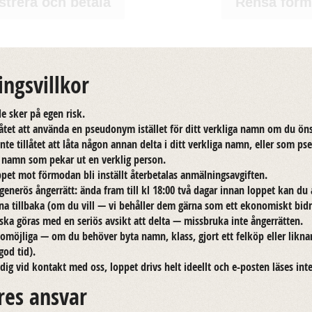
strera och betala
Rensa form
ngsvillkor
­de sker på egen risk.
lå­tet att an­vän­da en pseu­do­nym istäl­let för ditt verk­li­ga namn om du ön
nte tillå­tet att låta någon annan delta i ditt verk­li­ga namn, eller som ps
t namn som pekar ut en verk­lig per­son.
­pet mot för­mo­dan bli in­ställt åter­be­ta­las an­mäl­nings­av­gif­ten.
ge­ne­rös ång­er­rätt: ända fram till kl 18:00 två dagar innan lop­pet kan du
­na till­ba­ka (om du vill — vi be­hål­ler dem gärna som ett eko­no­miskt bi­d
ska göras med en se­ri­ös av­sikt att delta — miss­bru­ka inte ång­er­rät­ten.
 omöj­li­ga — om du be­hö­ver byta namn, klass, gjort ett fel­köp eller lik­na
 god tid).
­dig vid kon­takt med oss, lop­pet drivs helt ide­ellt och e-​posten läses int
res ansvar