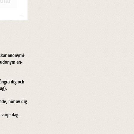
ulär
s­kar ano­ny­mi­
eu­do­nym an­
 ångra dig och
rag).
n­de, hör av dig
e varje dag.