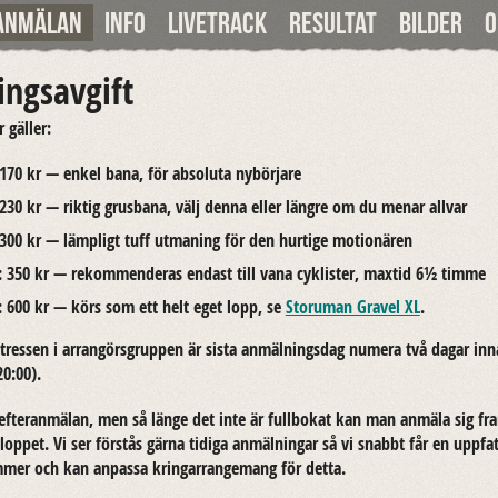
Anmälan
Info
Livetrack
Resultat
Bilder
ngsavgift
r gäl­ler:
 170 kr — enkel bana, för ab­so­lu­ta ny­bör­ja­re
 230 kr — rik­tig grus­ba­na, välj denna eller läng­re om du menar all­var
 300 kr — lämp­ligt tuff ut­ma­ning för den hur­ti­ge mo­tio­nä­ren
: 350 kr — re­kom­men­de­ras en­dast till vana cy­klis­ter, max­tid 6½ timme
: 600 kr — körs som ett helt eget lopp, se
Stor­uman Gra­vel XL
.
tres­sen i ar­ran­görs­grup­pen är sista an­mäl­nings­dag nu­me­ra två dagar inn
20:00).
f­teran­mä­lan, men så länge det inte är full­bo­kat kan man an­mä­la sig fra
op­pet. Vi ser för­stås gärna ti­di­ga an­mäl­ning­ar så vi snabbt får en upp­fa
r och kan an­pas­sa kring­ar­range­mang för detta.