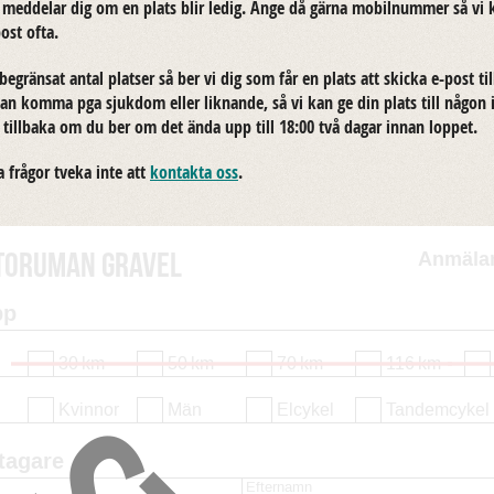
och med­de­lar dig om en plats blir ledig. Ange då gärna mo­bil­num­mer så 
post ofta.
be­grän­sat antal plat­ser så ber vi dig som får en plats att skic­ka e-​post ti
an komma pga sjuk­dom eller lik­nan­de, så vi kan ge din plats till någon i v
a till­ba­ka om du ber om det ända upp till 18:00 två dagar innan lop­pet.
frå­gor tveka inte att
kon­tak­ta oss
.
Anmäla
toruman Gravel
pp
30
km
50
km
70
km
116
km
Kvinnor
Män
Elcykel
Tandemcykel
tagare
Efternamn