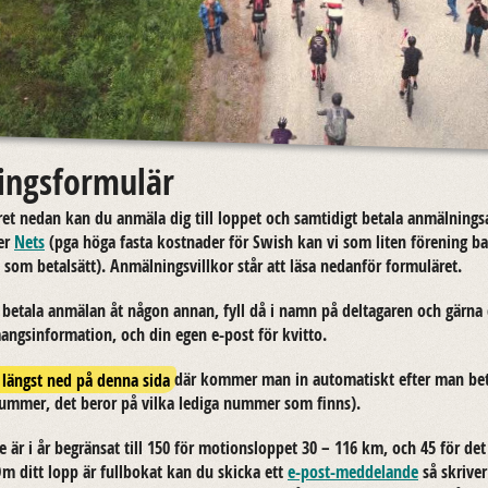
ingsformulär
et nedan kan du an­mä­la dig till lop­pet och sam­ti­digt be­ta­la an­mäl­nings­a
ner
Nets
(pga höga fasta kost­na­der för Swish kan vi som liten för­e­ning bar
som be­tal­sätt). An­mäl­nings­vill­kor står att läsa ne­dan­för for­mu­lä­ret.
be­ta­la an­mä­lan åt någon annan, fyll då i namn på del­ta­ga­ren och gärna de
angs­in­for­ma­tion, och din egen e-​post för kvit­to.
s längst ned på denna sida
där kom­mer man in au­to­ma­tiskt efter man be­ta
m­mer, det beror på vilka le­di­ga num­mer som finns).
a­re är i år be­grän­sat till 150 för mo­tions­lop­pet 30 – 116 km, och 45 för det s
Om ditt lopp är full­bo­kat kan du skic­ka ett
e-​post-meddelande
så skri­ve