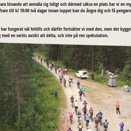
ara lö­nan­de att an­mä­la sig ti­digt och där­med säkra en plats har vi en my
 fram till kl 18:00 två dagar innan lop­pet kan du ångra dig och få peng­ar­n
har fun­ge­rat väl hit­tills och där­för fort­sät­ter vi med den, men det byg­ge
 med en se­ri­ös av­sikt att delta, och inte på ren spe­ku­la­tion.