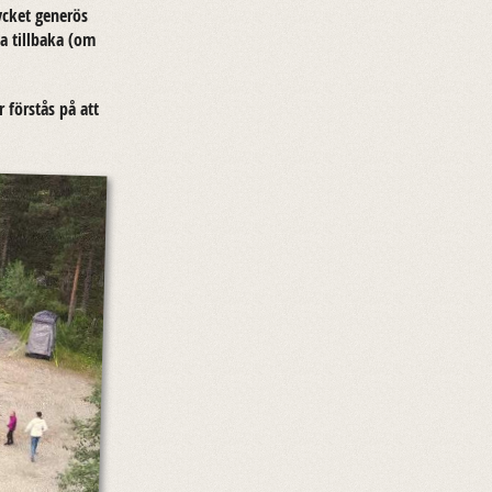
c­ket ge­ne­rös
a till­ba­ka (om
r för­stås på att