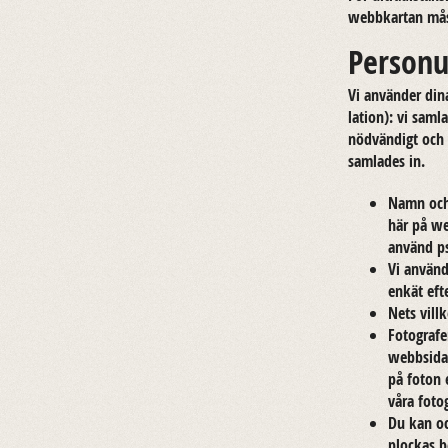
webb­kar­tan må
Personu
Vi an­vän­der dina
la­tion): vi sam­
nöd­vän­digt och 
sam­la­des in.
Namn och k
här på web
an­vänd ps
Vi an­vän­
enkät efte
Nets vill­
Fo­to­gra­f
webb­si­da
på foton e
våra fo­to
Du kan ock
ploc­kas b