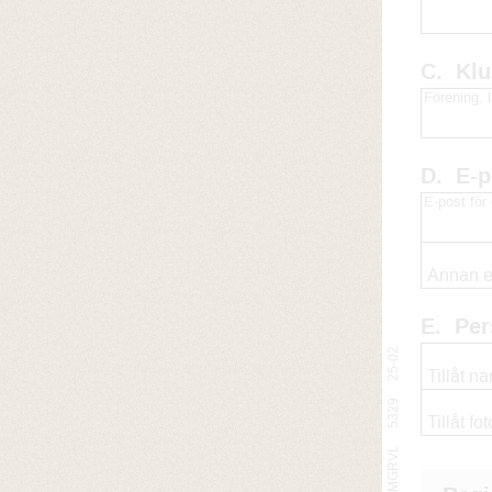
C.
Kl
Förening, l
D.
E-p
E-post fö
Annan e-
E.
Per
SUMGRVL 5329 25-02
Tillåt n
Tillåt fo