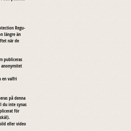
­tec­tion Re­gu­
on läng­re än
f­tet när de
 pub­li­ce­ras
 ano­ny­mi­tet
 en val­fri
i­ce­ras på denna
ll du inte synas
i­ce­rat för
skäl).
bild eller video