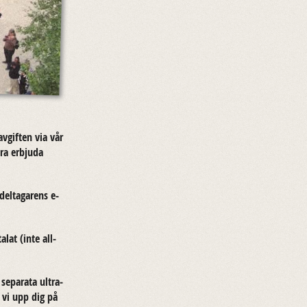
v­gif­ten via vår
a er­bju­da
l­ta­ga­rens e-​
­lat (inte all­
e­pa­ra­ta ult­ra­
r vi upp dig på