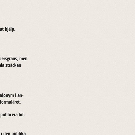
ut hjälp,
l­ders­gräns, men
ela sträc­kan
u­do­nym i an­
or­mu­lä­ret.
b­li­ce­ra bil­
 i den pub­li­ka