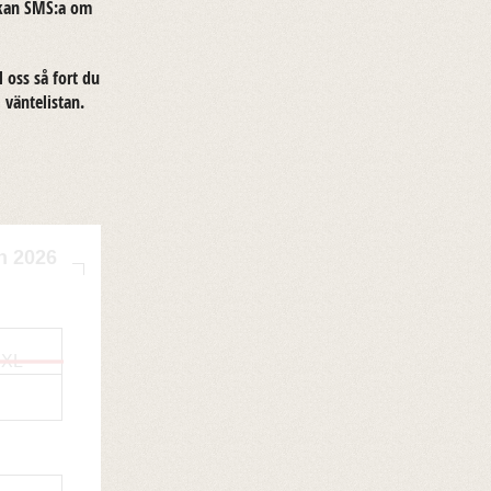
vi kan SMS:a om
ll oss så fort du
än­te­lis­tan.
n 2026
XL