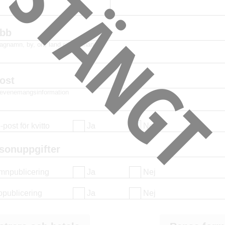
STÄNG
ubb
agnamn, by, ort, land eller liknande
ost
r evenemangsinformation
post för kvitto
Ja
Nej
sonuppgifter
amnpublicering
Ja
Nej
topublicering
Ja
Nej