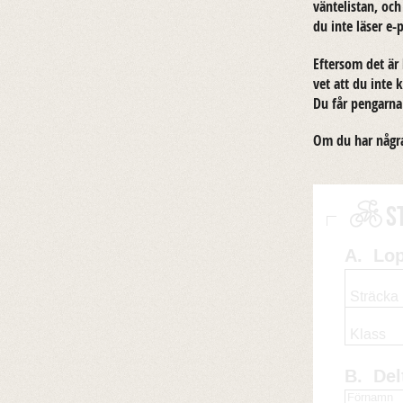
vän­te­lis­tan, 
du inte läser e-​
Ef­tersom det är 
vet att du inte k
Du får peng­ar­n
Om du har några 
S
A.
Lo
Sträcka
Klass
B.
Del
Förnamn