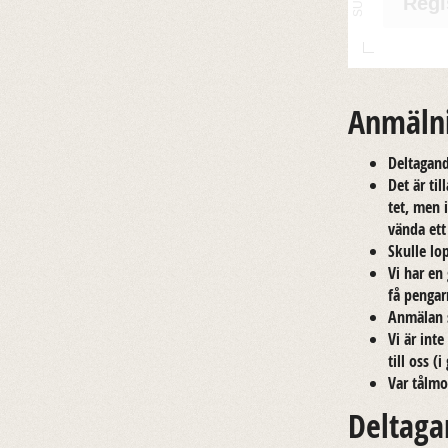
Regi
Anmälni
Del­ta­gan
Det är til
tet, men i
vän­da et
Skul­le lop
Vi har en 
få peng­ar
An­mä­lan 
Vi är inte
till oss (i
Var tål­mo
Deltaga